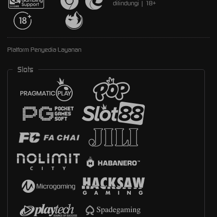
dilindungi | 18+
Platform Penyedia Layanan
Slots