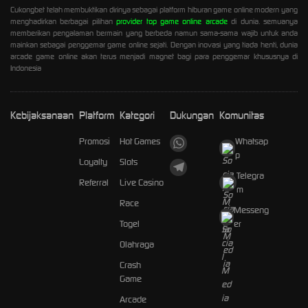
Cukongbet telah membuktikan dirinya sebagai platform hiburan game online modern yang
menghadirkan berbagai pilihan
provider top game online arcade
di dunia. semuanya
memberikan pengalaman bermain yang berbeda namun sama-sama wajib untuk anda
mainkan sebagai penggemar game online sejati. Dengan inovasi yang tiada henti, dunia
arcade game online akan terus menjadi magnet bagi para penggemar khususnya di
Indonesia
Kebijaksanaan
Platform
Kategori
Dukungan
Komunitas
Promosi
Hot Games
Whatsap
p
Loyalty
Slots
Telegra
Referral
Live Casino
m
Race
Messeng
Togel
er
Olahraga
Crash
Game
Arcade