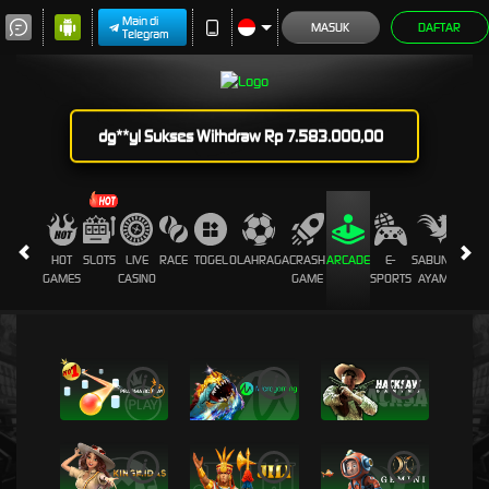
Main di
MASUK
DAFTAR
Telegram
ep**fa Sukses Withdraw Rp 4.605.000,00
HOT
SLOTS
LIVE
RACE
TOGEL
OLAHRAGA
CRASH
ARCADE
E-
SABUNG
PROM
GAMES
CASINO
GAME
SPORTS
AYAM
i
i
i
i
i
i