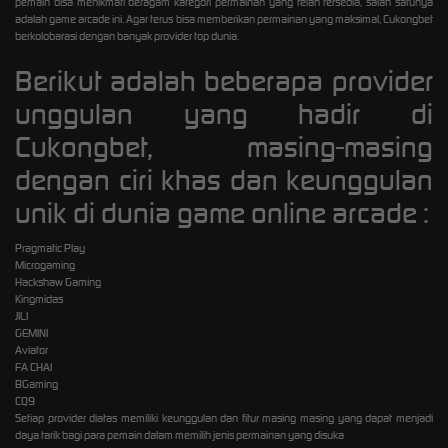
pemain bisa menikmati beragam kategori permainan yang telah tersedia, salah satunya
adalah game arcade ini. Agar terus bisa memberikan permainan yang maksimal, Cukongbet
berkolobarasi dengan banyak provider top dunia.
Berikut adalah beberapa provider
unggulan yang hadir di
Cukongbet, masing-masing
dengan ciri khas dan keunggulan
unik di dunia game online arcade :
Pragmatic Play
Microgaming
Hackshaw Gaming
Kingmidas
JILI
GEMINI
Aviator
FA CHAI
BGaming
CQ9
Setiap provider diatas memiliki keunggulan dan fitur masing masing yang dapat menjadi
daya tarik bagi para pemain dalam memilih jenis permainan yang disuka