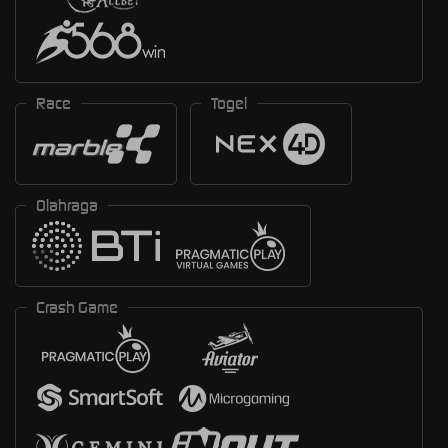
Race
Togel
Olahraga
Crash Game