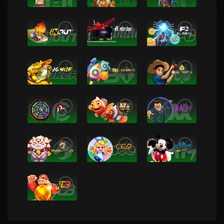
i
i
i
i
i
i
i
i
i
i
i
i
i