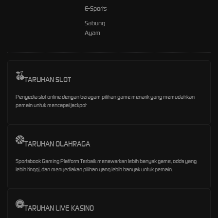
E-Sports
Sabung
Ayam
TARUHAN SLOT
Penyedia slot online dengan beragam pilihan game menarik yang memudahkan
pemain untuk mencapai jackpot
TARUHAN OLAHRAGA
Sportsbook Gaming Platform Terbaik menawarkan lebih banyak game, odds yang
lebih tinggi, dan menyediakan pilihan yang lebih banyak untuk pemain.
TARUHAN LIVE KASINO