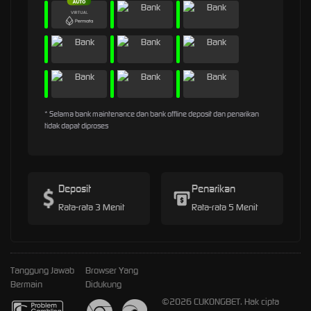
* Selama bank maintenance dan bank offline deposit dan penarikan
tidak dapat diproses
Deposit
Penarikan
Rata-rata 3 Menit
Rata-rata 5 Menit
Tanggung Jawab
Browser Yang
Bermain
Didukung
©2026 CUKONGBET. Hak cipta