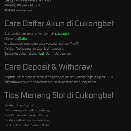
Starlight Princess
– Pragmatic Play
Mahjong Ways 2
– PG Soft
Koi Gate
– Habanero
Cara Daftar Akun di Cukongbet
Buka website resmi atau link alternatif
cukongbet
Klik tombol
Daftar
.
Isi data seperti username, password, dan nomor HP aktif.
Aktifkan fitur keamanan akun & simpan data.
Setelah terdaftar, lakukan
login
dan mulai bermain.
Cara Deposit & Withdraw
Deposit:
Pilih metode tersedia, masukkan jumlah, dan konfirmasi (min. Rp20.000).
Withdraw:
Masukkan nominal sesuai saldo, pastikan data bank benar.
Tips Menang Slot di Cukongbet
🎯 Main di jam “prime”.
🎯 Gunakan pola betting bertahap.
🎯 Pilih game dengan RTP tinggi.
🎯 Manfaatkan bonus & free spin.
🎯 Tetapkan batas menang/kalah.