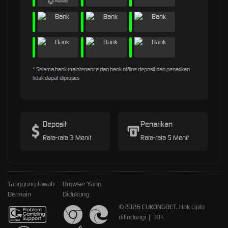
* Selama bank maintenance dan bank offline deposit dan penarikan
tidak dapat diproses
Deposit
Penarikan
Rata-rata 3 Menit
Rata-rata 5 Menit
Tanggung Jawab
Browser Yang
Bermain
Didukung
©2026 CUKONGBET. Hak cipta
dilindungi | 18+