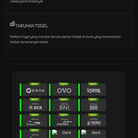
variasi game terbanyak
TARUHAN TOGEL
Platform togel yang menarik dari perusahan terbaik di dunia yang menawarkan
hadiah kemenangan besar