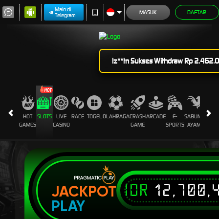
Main di
MASUK
DAFTAR
Telegram
ay**oe Sukses Withdraw Rp 3.825
HOT
SLOTS
LIVE
RACE
TOGEL
OLAHRAGA
CRASH
ARCADE
E-
SABUNG
PROM
GAMES
CASINO
GAME
SPORTS
AYAM
IDR
12,700,
JACKPOT
PLAY