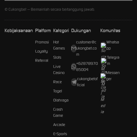
©
Cukongbet — Bermainlah secara bertanggung jawab.
Kebijaksanaan
Platform
Kategori
Dukungan
Komunitas
Promosi
Hot
customer@c
Whatsa
Games
ukongbet.co
pp
Loyalty
m
Slots
Telegra
Referral
+62878970
m
Live
85004
Casino
Messen
cukongbetof
ger
Race
ficial
Togel
Olahraga
Crash
Game
Arcade
E-Sports