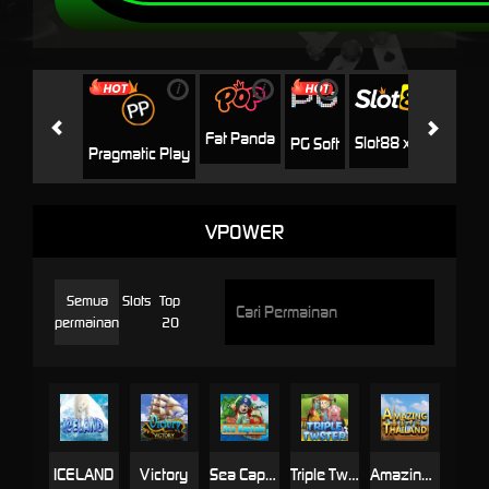
i
i
i
i
i
Facha
Fat Panda
Slot88 x PP
PG Soft
Pragmatic Play
VPOWER
Semua
Slots
Top
permainan
20
ICELAND
Victory
Sea Captain
Triple Twister
Amazing Thailand