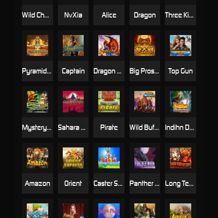
Wild Chuco
NvXia
Alice
Dragon
Three Kingdoms
Pyramid Adventure
Captain
Dragon City
Big Prosperity
Top Gun
Mystery Reels Power Reels
Sahara Gold
Pirate
Wild Buffalo
Indihn Dkehming
Amazon
Orient
Caster Surprise
Panther Moon
Long Teng Hu Xiao