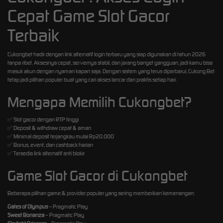
Cepat Game Slot Gacor
Terbaik
Cukongbet hadir dengan link alternatif login terbaru yang siap digunakan di tahun 2026
tanpa ribet. Aksesnya cepat, servernya stabil, dan jarang banget gangguan, jadi kamu bisa
masuk akun dengan nyaman kapan saja. Dengan sistem yang terus diperbarui, Cukong Bet
tetap jadi pilihan populer buat yang cari akses lancar dan praktis setiap hari.
Mengapa Memilih Cukongbet?
✅ Slot gacor dengan RTP tinggi
✅ Deposit & withdraw cepat & aman
✅ Minimal deposit terjangkau mulai Rp20.000
✅ Bonus, event, dan cashback harian
✅ Tersedia link alternatif anti blokir
Game Slot Gacor di Cukongbet
Beberapa pilihan game & provider populer yang sering memberikan kemenangan:
Gates of Olympus
– Pragmatic Play
Sweet Bonanza
– Pragmatic Play