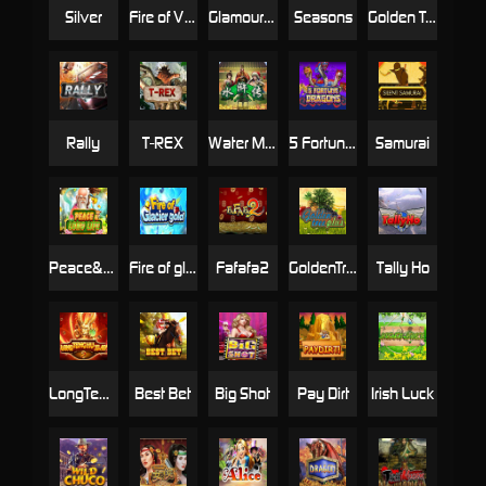
Silver
Fire of Villa Street
Glamourous World
Seasons
Golden Tour
Rally
T-REX
Water Margin
5 Fortune Dragon
Samurai
Peace&Long Life
Fire of glacier gold
Fafafa2
GoldenTree
Tally Ho
LongTengHuXiao2
Best Bet
Big Shot
Pay Dirt
Irish Luck