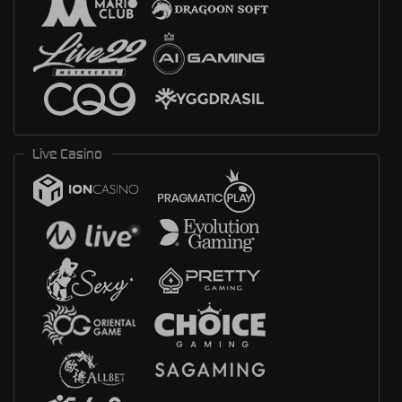
Live Casino