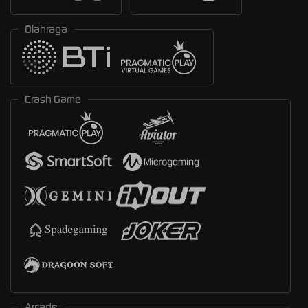
Olahraga
Crash Game
Arcade