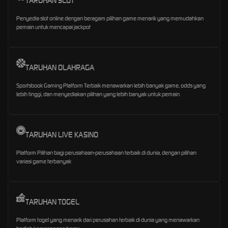
TARUHAN SLOT
Penyedia slot online dengan beragam pilihan game menarik yang memudahkan
pemain untuk mencapai jackpot
TARUHAN OLAHRAGA
Sportsbook Gaming Platform Terbaik menawarkan lebih banyak game, odds yang
lebih tinggi, dan menyediakan pilihan yang lebih banyak untuk pemain.
TARUHAN LIVE KASINO
Platform Pilihan bagi perusahaan-perusahaan terbaik di dunia, dengan pilihan
variasi game terbanyak
TARUHAN TOGEL
Platform togel yang menarik dari perusahan terbaik di dunia yang menawarkan