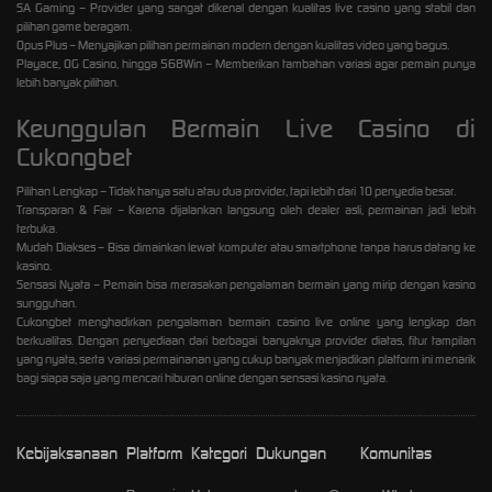
SA Gaming – Provider yang sangat dikenal dengan kualitas live casino yang stabil dan
pilihan game beragam.
Opus Plus – Menyajikan pilihan permainan modern dengan kualitas video yang bagus.
Playace, OG Casino, hingga 568Win – Memberikan tambahan variasi agar pemain punya
lebih banyak pilihan.
Keunggulan Bermain Live Casino di
Cukongbet
Pilihan Lengkap – Tidak hanya satu atau dua provider, tapi lebih dari 10 penyedia besar.
Transparan & Fair – Karena dijalankan langsung oleh dealer asli, permainan jadi lebih
terbuka.
Mudah Diakses – Bisa dimainkan lewat komputer atau smartphone tanpa harus datang ke
kasino.
Sensasi Nyata – Pemain bisa merasakan pengalaman bermain yang mirip dengan kasino
sungguhan.
Cukongbet menghadirkan pengalaman bermain casino live online yang lengkap dan
berkualitas. Dengan penyediaan dari berbagai banyaknya provider diatas, fitur tampilan
yang nyata, serta variasi permainanan yang cukup banyak menjadikan platform ini menarik
bagi siapa saja yang mencari hiburan online dengan sensasi kasino nyata.
Kebijaksanaan
Platform
Kategori
Dukungan
Komunitas