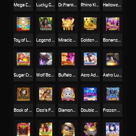
Mega Cave
Lucky Goldbar
Dr.Franken’s Lab
Rhino King
Halloween Ghost
Toy of Legend
Legend of Tarzan
Miracle Ring
Golden Panda
Bonanza Coins
Sugar Crush!
Wolf Begins
Buffalo Begins
Aero Adventure
Astro Luck
Book of Pharaoh
Cleo’s Fortune
Diamond Mask
Double Race
Frozen Blade