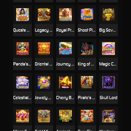
Quests of Olympus
Legacy of Midas
Royal Princess
Shoot Piggy
Big Sevens Jackpot
Panda’s Jackpot
Oriental Treasures
Journey to the Abyss
King of Pig
Magic Candy Factory
Celestial Goddess
Jewely Spin
Cherry Bell
Pirate's Treasure
Skull Lord