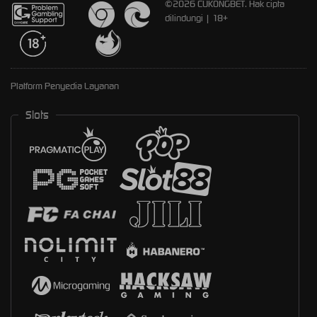
©2026 CUKONGBET. Hak cipta
dilindungi | 18+
Platform Penyedia Layanan
Slots