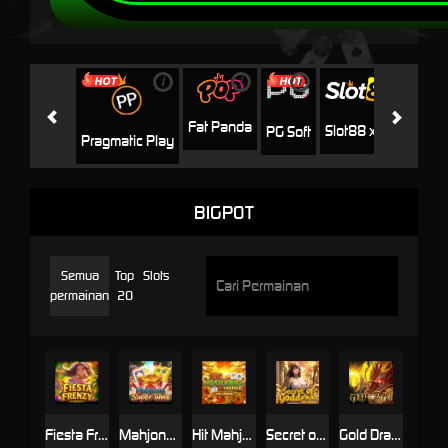
i
i
i
i
i
Facha
Fat Panda
Slot88 x PP
PG Soft
Pragmatic Play
BIGPOT
Semua
Top
Slots
permainan
20
Fiesta Frenzy
Mahjong Super Wins
Hit Mahjong Wins
Secret of Goddess
Gold Dragon