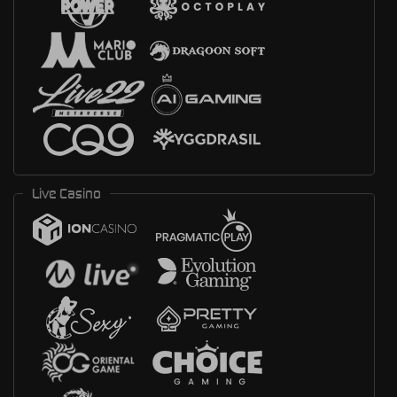
Live Casino