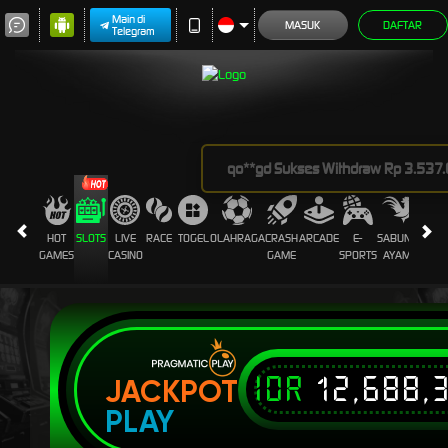
Main di
MASUK
DAFTAR
Telegram
qo**gd Sukses Withdraw Rp 3.537
HOT
SLOTS
LIVE
RACE
TOGEL
OLAHRAGA
CRASH
ARCADE
E-
SABUNG
PROM
GAMES
CASINO
GAME
SPORTS
AYAM
IDR
12,688,
JACKPOT
PLAY