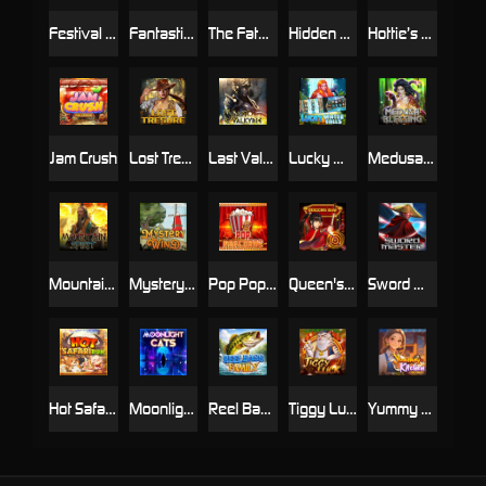
Festival of the Dead
Fantastic Faries
The Fates of Sisters
Hidden City
Hottie’s Paradise
Jam Crush
Lost Treasure
Last Valkyrie
Lucky Waterfalls
Medusa’s Blessing
Mountain Spirit
Mystery Wind
Pop Popcorns
Queen's Bow
Sword Master
Hot Safari Run
Moonlight Cats
Reel Bass Family
Tiggy Luck
Yummy Kitchen