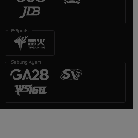
E-Sports
Sabung Ayam