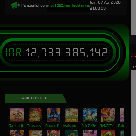
Jum, 07-Agt-2026
Pemberitahuan
ne terpercaya dan paling gacor ditahun 2025. Kami hadirkan kepada kalian game cukong slot onlin
21.09.09
IDR
12,739,385,142
L
GAME POPULER
Gates of Olympus POP
Treasures of Aztec
Goyang Gaib
Mahjong MaxWin
Epic Ze Zeus
BANDITO RETURNS
Gates of Olympus Roulette