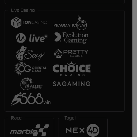
Live Casino
Race
Togel