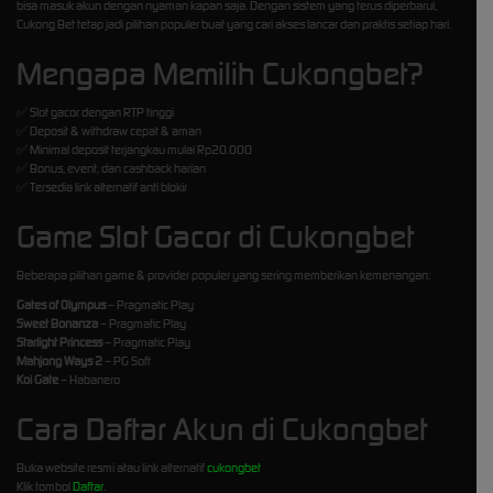
bisa masuk akun dengan nyaman kapan saja. Dengan sistem yang terus diperbarui,
Cukong Bet tetap jadi pilihan populer buat yang cari akses lancar dan praktis setiap hari.
Mengapa Memilih Cukongbet?
✅ Slot gacor dengan RTP tinggi
✅ Deposit & withdraw cepat & aman
✅ Minimal deposit terjangkau mulai Rp20.000
✅ Bonus, event, dan cashback harian
✅ Tersedia link alternatif anti blokir
Game Slot Gacor di Cukongbet
Beberapa pilihan game & provider populer yang sering memberikan kemenangan:
Gates of Olympus
– Pragmatic Play
Sweet Bonanza
– Pragmatic Play
Starlight Princess
– Pragmatic Play
Mahjong Ways 2
– PG Soft
Koi Gate
– Habanero
Cara Daftar Akun di Cukongbet
Buka website resmi atau link alternatif
cukongbet
Klik tombol
Daftar
.