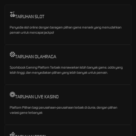
TARUHAN SLOT
Penyedia slot online dengan beragam pilihan game menarik yang memudahkan
pemain untuk mencapai jackpot
TARUHAN OLAHRAGA
Sportsbook Gaming Platform Terbaik menawarkan lebih banyak game, odds yang
lebih tinggi, dan menyediakan pilihan yang lebih banyak untuk pemain.
TARUHAN LIVE KASINO
Platform Pilihan bagi perusahaan-perusahaan terbaik di dunia, dengan pilihan
variasi game terbanyak