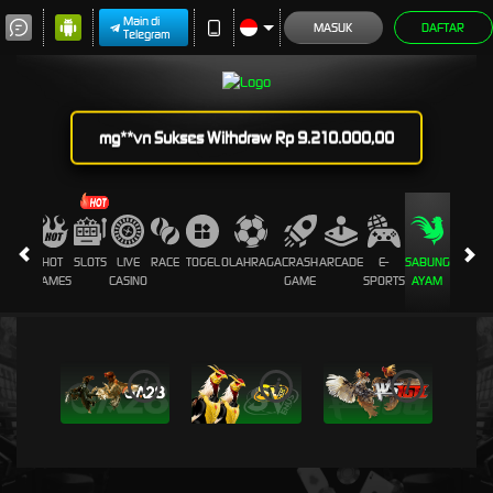
Main di
MASUK
DAFTAR
Telegram
ca**rj Sukses Withdraw Rp 2.139.000,00
HOT
SLOTS
LIVE
RACE
TOGEL
OLAHRAGA
CRASH
ARCADE
E-
SABUNG
PROMOS
GAMES
CASINO
GAME
SPORTS
AYAM
i
i
i