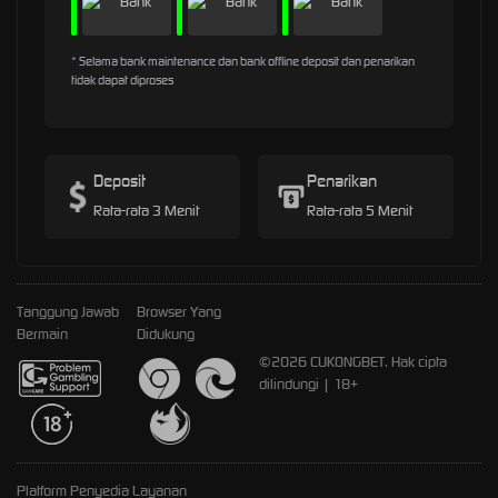
* Selama bank maintenance dan bank offline deposit dan penarikan
tidak dapat diproses
Deposit
Penarikan
Rata-rata 3 Menit
Rata-rata 5 Menit
Tanggung Jawab
Browser Yang
Bermain
Didukung
©2026 CUKONGBET. Hak cipta
dilindungi | 18+
Platform Penyedia Layanan