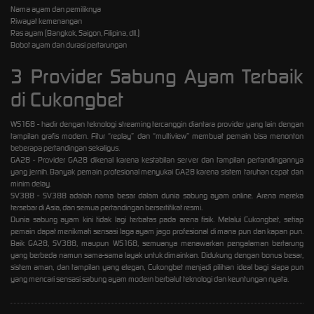
Nama ayam dan pemiliknya
Riwayat kemenangan
Ras ayam (Bangkok, Saigon, Filipina, dll.)
Bobot ayam dan durasi pertarungan
3 Provider Sabung Ayam Terbaik
di Cukongbet
WS168 - hadir dengan teknologi streaming tercanggin diantara provider yang lain dengan
tampilan grafis modern. Fitur “replay” dan “multiview” membuat pemain bisa menonton
beberapa pertandingan sekaligus.
GA28 - Provider GA28 dikenal karena kestabilan server dan tampilan pertandingannya
yang jernih. Banyak pemain profesional menyukai GA28 karena sistem taruhan cepat dan
minim delay.
SV388 - SV388 adalah nama besar dalam dunia sabung ayam online. Arena mereka
tersebar di Asia, dan semua pertandingan bersertifikat resmi.
Dunia sabung ayam kini tidak lagi terbatas pada arena fisik. Melalui Cukongbet, setiap
pemain dapat menikmati sensasi laga ayam jago profesional di mana pun dan kapan pun.
Baik GA28, SV388, maupun WS168, semuanya menawarkan pengalaman bertarung
yang berbeda namun sama-sama layak untuk dimainkan. Didukung dengan bonus besar,
sistem aman, dan tampilan yang elegan, Cukongbet menjadi pilihan ideal bagi siapa pun
yang mencari sensasi sabung ayam modern berbalut teknologi dan keuntungan nyata.