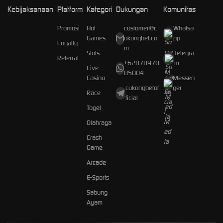
Kebijaksanaan
Platform
Kategori
Dukungan
Komunitas
Promosi
Hot
customer@c
Whatsa
Games
ukongbet.co
pp
Loyalty
m
Slots
Telegra
Referral
+62878970
m
Live
85004
Casino
Messen
cukongbetof
ger
Race
ficial
Togel
Olahraga
Crash
Game
Arcade
E-Sports
Sabung
Ayam