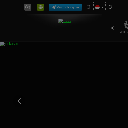
Main di Telegram
HOT 