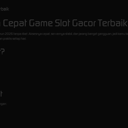
rbaik
 Cepat Game Slot Gacor Terbaik
i tahun 2026 tanpa ribet. Aksesnya cepat, servernya stabil, dan jarang banget gangguan, jadi ka
 praktis setiap hari.
t?
t
ngan: