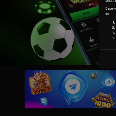
tanggun
Dapatk
ini: