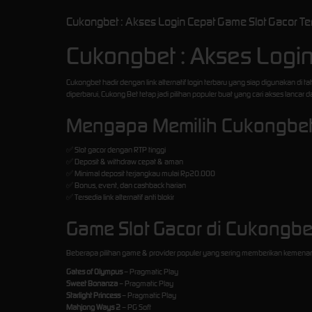
Cukongbet : Akses Login Cepat Game Slot Gacor Te
Cukongbet : Akses Login
Cukongbet hadir dengan link alternatif login terbaru yang siap digunakan d
diperbarui, Cukong Bet tetap jadi pilihan populer buat yang cari akses lancar dan
Mengapa Memilih Cukongbe
✅ Slot gacor dengan RTP tinggi
✅ Deposit & withdraw cepat & aman
✅ Minimal deposit terjangkau mulai Rp20.000
✅ Bonus, event, dan cashback harian
✅ Tersedia link alternatif anti blokir
Game Slot Gacor di Cukongbe
Beberapa pilihan game & provider populer yang sering memberikan kemena
Gates of Olympus
– Pragmatic Play
Sweet Bonanza
– Pragmatic Play
Starlight Princess
– Pragmatic Play
Mahjong Ways 2
– PG Soft