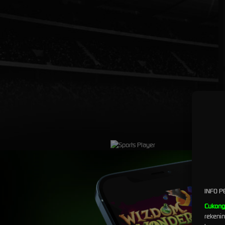
abahz****8
IDR
1,179,000.00
Gates of Gatot Kaca 1000
abahz****8
IDR
1,071,800.00
Gates of Olympus Super
Scatter
salonke****i
IDR
1,040,390.00
Gates of Olympus Super
Scatter
mu****9
IDR
1,029,700.00
Sweet Bonanza 1000
u****6
IDR
1,022,350.00
Gates of Olympus 1000
INFO P
Cukong
rekeni