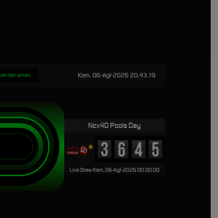
Kam, 06-Agt-2026 20.43.19
aman.
Pemeliharaan Terjadwal: PP Virtual Sports pada 30-Jun-2026 dari 14.59.59 sampai 30-
Nex4D Pools Day
Live Draw Kam, 06-Agt-2026 00.00.00