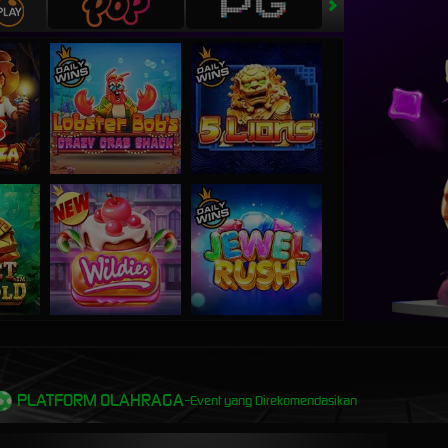
PLATFORM OLAHRAGA-
Event yang Direkomendasikan